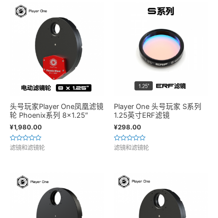
头号玩家Player One凤凰滤镜
Player One 头号玩家 S系列
轮 Phoenix系列 8×1.25″
1.25英寸ERF滤镜
¥
1,980.00
¥
298.00
评
评
滤镜和滤镜轮
滤镜和滤镜轮
分
分
0
0
&sol;
&sol;
5
5